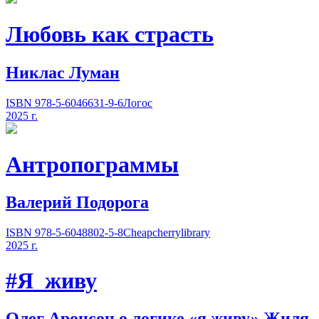
Любовь как страсть
Никлас Луман
ISBN 978-5-6046631-9-6
Логос
2025 г.
Антропограммы
Валерий Подорога
ISBN 978-5-6048802-5-8
Cheapcherrylibrary
2025 г.
#Я_живу
Олег Аронсон о логике
«
я живу» Жиля