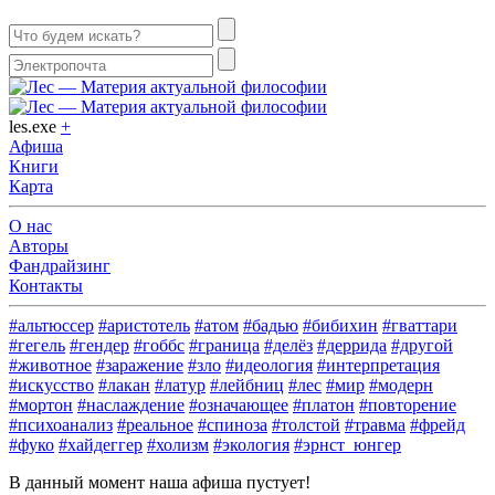
les.exe
+
Афиша
Книги
Карта
О нас
Авторы
Фандрайзинг
Контакты
#альтюссер
#аристотель
#атом
#бадью
#бибихин
#гваттари
#гегель
#гендер
#гоббс
#граница
#делёз
#деррида
#другой
#животное
#заражение
#зло
#идеология
#интерпретация
#искусство
#лакан
#латур
#лейбниц
#лес
#мир
#модерн
#мортон
#наслаждение
#означающее
#платон
#повторение
#психоанализ
#реальное
#спиноза
#толстой
#травма
#фрейд
#фуко
#хайдеггер
#холизм
#экология
#эрнст_юнгер
В данный момент наша афиша пустует!