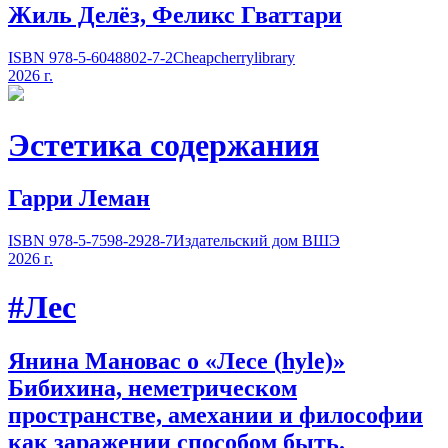
Жиль Делёз, Феликс Гваттари
ISBN 978-5-6048802-7-2
Cheapcherrylibrary
2026 г.
Эстетика содержания
Гарри Леман
ISBN 978-5-7598-2928-7
Издательский дом ВШЭ
2026 г.
#Лес
Янина Мановас о «Лесе
(
hyle)»
Бибихина, неметрическом
пространстве, амехании и философии
как заражении способом быть.